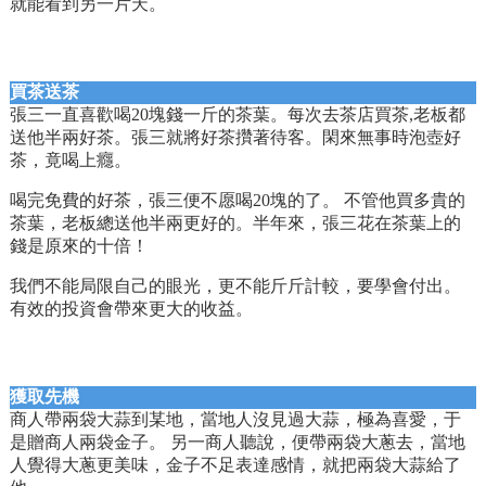
就能看到另一片天。
買茶送茶
張三一直喜歡喝20塊錢一斤的茶葉。每次去茶店買茶,老板都
送他半兩好茶。張三就將好茶攢著待客。閑來無事時泡壺好
茶，竟喝上癮。
喝完免費的好茶，張三便不愿喝20塊的了。 不管他買多貴的
茶葉，老板總送他半兩更好的。半年來，張三花在茶葉上的
錢是原來的十倍！
我們不能局限自己的眼光，更不能斤斤計較，要學會付出。
有效的投資會帶來更大的收益。
獲取先機
商人帶兩袋大蒜到某地，當地人沒見過大蒜，極為喜愛，于
是贈商人兩袋金子。 另一商人聽說，便帶兩袋大蔥去，當地
人覺得大蔥更美味，金子不足表達感情，就把兩袋大蒜給了